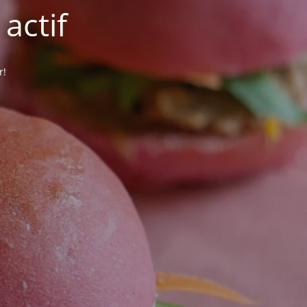
actif
r!