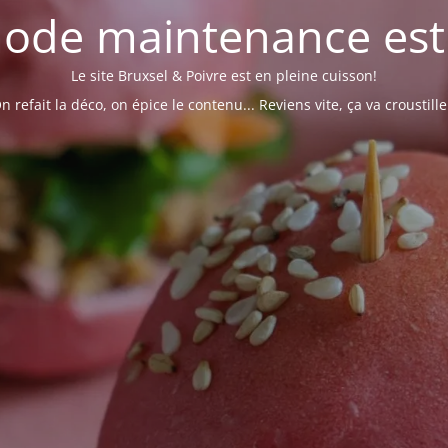
ode maintenance est 
Le site Bruxsel & Poivre est en pleine cuisson!
n refait la déco, on épice le contenu... Reviens vite, ça va croustille