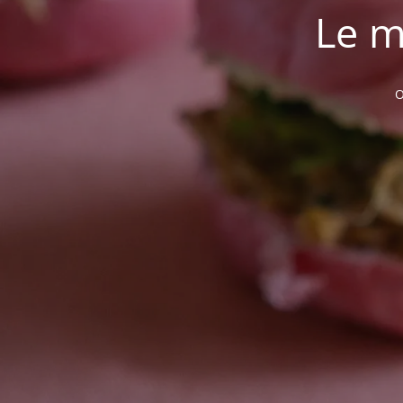
Le m
O