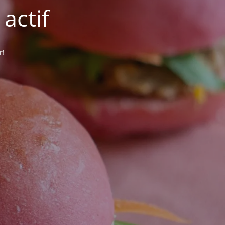
actif
r!