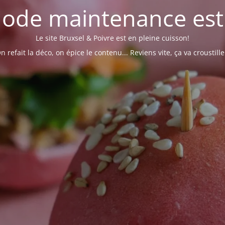
ode maintenance est 
Le site Bruxsel & Poivre est en pleine cuisson!
n refait la déco, on épice le contenu... Reviens vite, ça va croustille