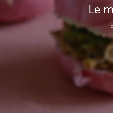
Le m
O